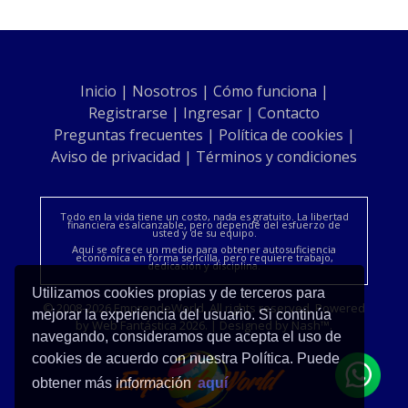
Inicio
|
Nosotros
|
Cómo funciona
|
Registrarse
|
Ingresar
|
Contacto
Preguntas frecuentes
|
Política de cookies
|
Aviso de privacidad
|
Términos y condiciones
Todo en la vida tiene un costo, nada es gratuito. La libertad
financiera es alcanzable, pero depende del esfuerzo de
usted y de su equipo.
Aquí se ofrece un medio para obtener autosuficiencia
económica en forma sencilla, pero requiere trabajo,
dedicación y disciplina.
Utilizamos cookies propias y de terceros para
© 2008-2026 EmprendeWorld, All rights reserved. Powered
mejorar la experiencia del usuario. Si continúa
by Web Fantástica 2026. | Designed by Nash™.
navegando, consideramos que acepta el uso de
cookies de acuerdo con nuestra Política. Puede
obtener más información
aquí