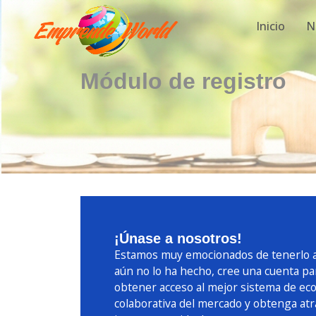
Inicio
N
Módulo de registro
¡Únase a nosotros!
Estamos muy emocionados de tenerlo aq
aún no lo ha hecho, cree una cuenta pa
obtener acceso al mejor sistema de ec
colaborativa del mercado y obtenga atr