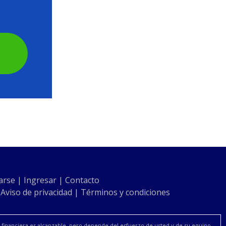
arse
|
Ingresar
|
Contacto
|
Aviso de privacidad
|
Términos y condiciones
ad financiera es alcanzable, pero depende del esfuerzo de usted y de su equipo.