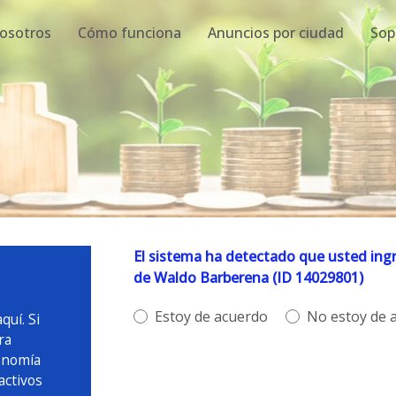
osotros
Cómo funciona
Anuncios por ciudad
Sop
El sistema ha detectado que usted ingr
de Waldo Barberena (ID 14029801)
Estoy de acuerdo
No estoy de 
uí. Si
ra
onomía
activos